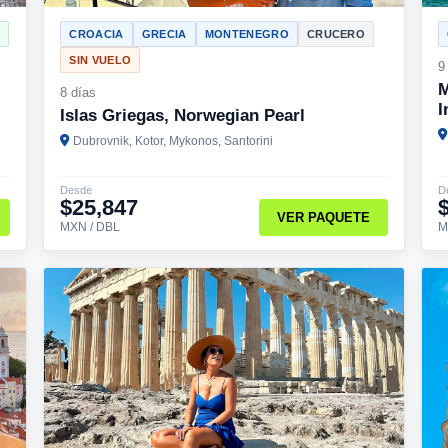
O
CROACIA
GRECIA
MONTENEGRO
CRUCERO
SIN VUELO
9
M
8 días
I
Islas Griegas, Norwegian Pearl
Dubrovnik, Kotor, Mykonos, Santorini
Desde
D
$25,847
VER PAQUETE
MXN / DBL
M