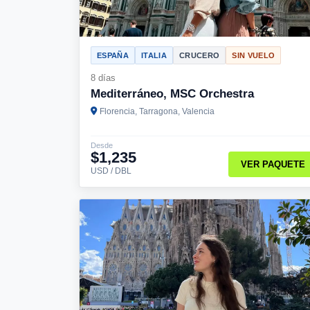
ESPAÑA
ITALIA
CRUCERO
SIN VUELO
8 días
Mediterráneo, MSC Orchestra
Florencia, Tarragona, Valencia
Desde
$1,235
VER PAQUETE
USD / DBL