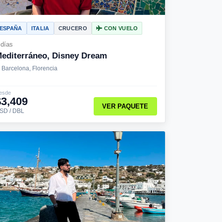
ESPAÑA
ITALIA
CRUCERO
CON VUELO
 días
editerráneo, Disney Dream
Barcelona, Florencia
esde
$3,409
VER PAQUETE
SD / DBL