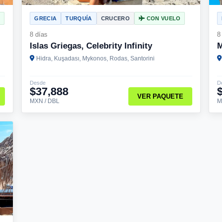
O
GRECIA
TURQUÍA
CRUCERO
CON VUELO
8 días
8
Islas Griegas, Celebrity Infinity
M
Hidra, Kuşadası, Mykonos, Rodas, Santorini
Desde
D
$37,888
VER PAQUETE
MXN / DBL
M