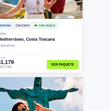
ESPAÑA
CRUCERO
CON VUELO
 días
editerráneo, Costa Toscana
Barcelona
esde
$1,179
VER PAQUETE
SD / DBL