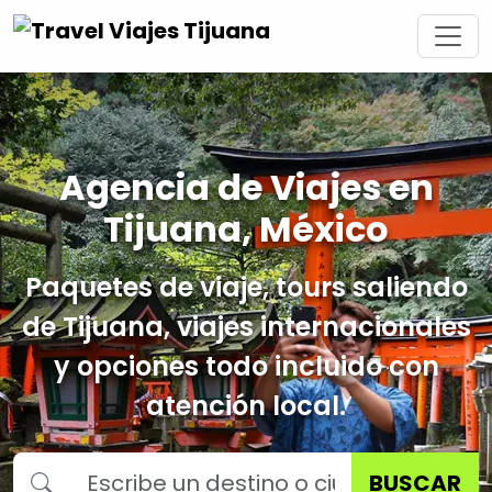
Agencia de Viajes en
Tijuana, México
Paquetes de viaje, tours saliendo
de Tijuana, viajes internacionales
y opciones todo incluido con
atención local.
BUSCAR