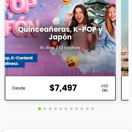
Quinceañeras, K-POP y
Japón
16 días / 13 noches
$7,497
USD
Desde
D
DBL