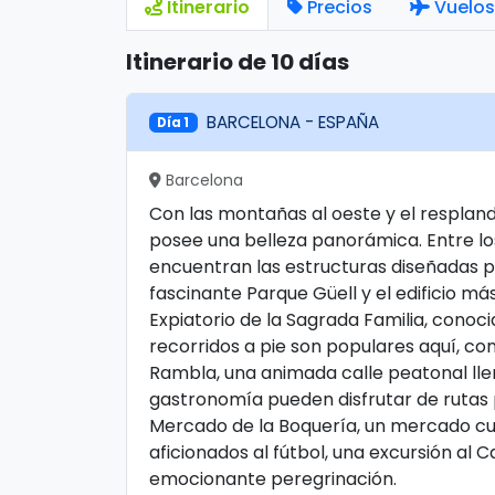
Itinerario
Precios
Vuelos
Itinerario de 10 días
BARCELONA - ESPAÑA
Día 1
Barcelona
Con las montañas al oeste y el resplan
posee una belleza panorámica. Entre los
encuentran las estructuras diseñadas po
fascinante Parque Güell y el edificio m
Expiatorio de la Sagrada Familia, conoc
recorridos a pie son populares aquí, co
Rambla, una animada calle peatonal lle
gastronomía pueden disfrutar de rutas 
Mercado de la Boquería, un mercado cubie
aficionados al fútbol, ​​una excursión al 
emocionante peregrinación.