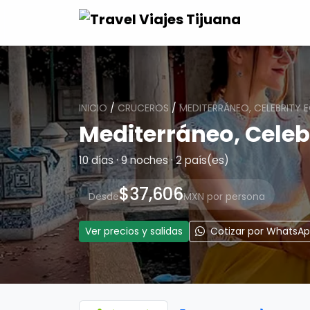
INICIO
/
CRUCEROS
/
MEDITERRÁNEO, CELEBRITY 
Mediterráneo, Celeb
10 días · 9 noches · 2 país(es)
$37,606
Desde
MXN por persona
Ver precios y salidas
Cotizar por WhatsA