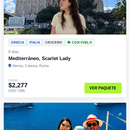
GRECIA
ITALIA
CRUCERO
CON VUELO
8 días
Mediterráneo, Scarlet Lady
Atenas, Catania, Roma
Desde
$2,277
VER PAQUETE
USD / DBL