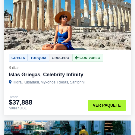
GRECIA
TURQUÍA
CRUCERO
CON VUELO
8 días
Islas Griegas, Celebrity Infinity
Hidra, Kuşadası, Mykonos, Rodas, Santorini
Desde
$37,888
VER PAQUETE
MXN / DBL