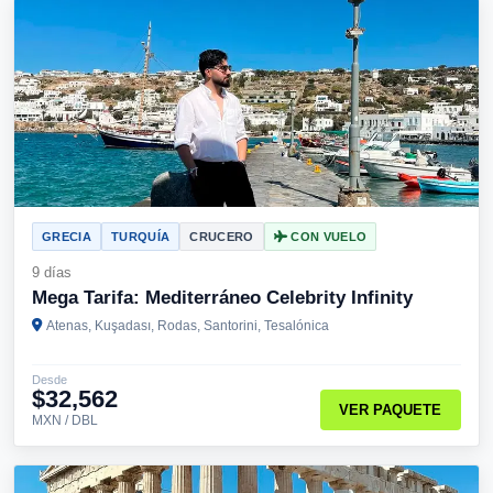
GRECIA
TURQUÍA
CRUCERO
CON VUELO
9 días
Mega Tarifa: Mediterráneo Celebrity Infinity
Atenas, Kuşadası, Rodas, Santorini, Tesalónica
Desde
$32,562
VER PAQUETE
MXN / DBL