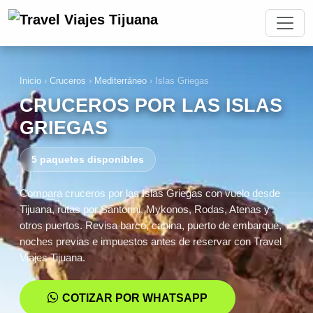
Inicio
›
Cruceros
›
Mediterráneo
›
Islas Griegas
CRUCEROS POR LAS ISLAS
GRIEGAS
5 paquetes disponibles
Compara cruceros por las Islas Griegas con vuelo desde
Tijuana, rutas por Santorini, Mykonos, Rodas, Atenas y
otros puertos. Revisa barco, cabina, puerto de embarque,
noches previas e impuestos antes de reservar con Travel
Viajes Tijuana.
COTIZAR POR WHATSAPP