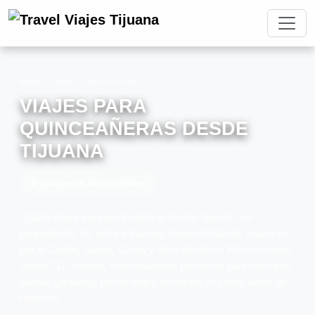
Inicio
›
Tours
›
Quinceañeras
VIAJES PARA
QUINCEAÑERAS DESDE
TIJUANA
5 paquetes disponibles
Cotiza viajes para quinceañeras desde Tijuana con
paquetes de XV años a Europa, Disney/Orlando, cruceros
por el Caribe, Japón, Corea y otros destinos. Revisa vuelos
desde TIJ, hoteles, coordinadoras, permisos para menores,
salidas grupales, precio final y servicios incluidos antes de
reservar.