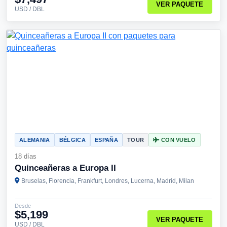
VER PAQUETE
USD / DBL
ALEMANIA
BÉLGICA
ESPAÑA
TOUR
CON VUELO
18 días
Quinceañeras a Europa II
Bruselas, Florencia, Frankfurt, Londres, Lucerna, Madrid, Milan
Desde
$5,199
VER PAQUETE
USD / DBL