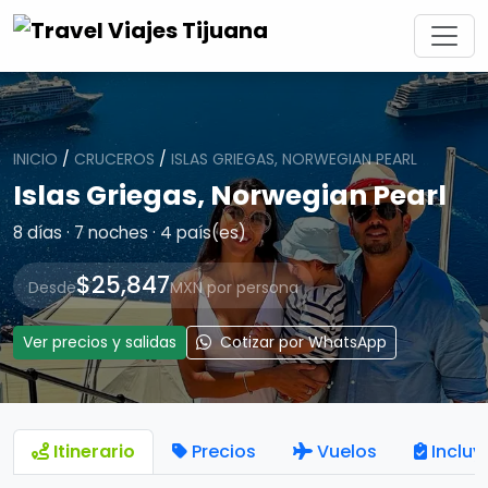
INICIO
/
CRUCEROS
/
ISLAS GRIEGAS, NORWEGIAN PEARL
Islas Griegas, Norwegian Pearl
8 días · 7 noches · 4 país(es)
$25,847
Desde
MXN por persona
Ver precios y salidas
Cotizar por WhatsApp
Itinerario
Precios
Vuelos
Incluy