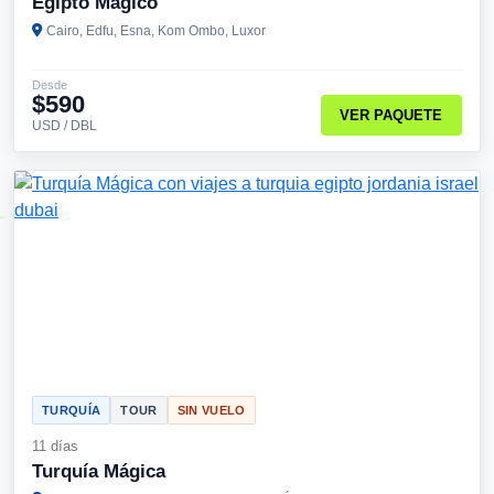
Egipto Mágico
Cairo, Edfu, Esna, Kom Ombo, Luxor
Desde
$590
VER PAQUETE
USD / DBL
TURQUÍA
TOUR
SIN VUELO
11 días
Turquía Mágica