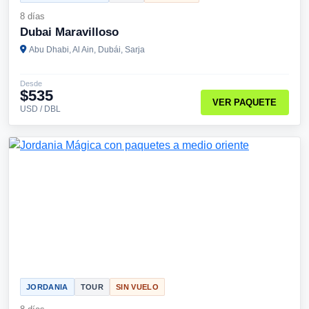
8 días
Dubai Maravilloso
Abu Dhabi, Al Ain, Dubái, Sarja
Desde
$535
VER PAQUETE
USD / DBL
JORDANIA
TOUR
SIN VUELO