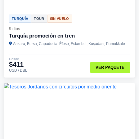
TURQUÍA
TOUR
SIN VUELO
9 días
Turquía promoción en tren
Ankara, Bursa, Capadocia, Éfeso, Estambul, Kuşadası, Pamukkale
Desde
$411
VER PAQUETE
USD / DBL