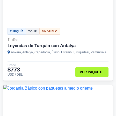
TURQUÍA
TOUR
SIN VUELO
11 días
Leyendas de Turquía con Antalya
Ankara, Antalya, Capadocia, Éfeso, Estambul, Kuşadası, Pamukkale
Desde
$773
VER PAQUETE
USD / DBL