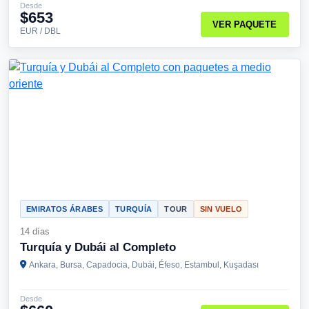
Desde
$653
VER PAQUETE
EUR / DBL
EMIRATOS ÁRABES
TURQUÍA
TOUR
SIN VUELO
14 días
Turquía y Dubái al Completo
Ankara, Bursa, Capadocia, Dubái, Éfeso, Estambul, Kuşadası
Desde