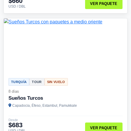
$660
VER PAQUETE
USD / DBL
TURQUÍA
TOUR
SIN VUELO
8 días
Sueños Turcos
Capadocia, Éfeso, Estambul, Pamukkale
Desde
$683
VER PAQUETE
USD / DBL