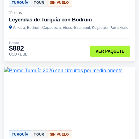
TURQUÍA
TOUR
SIN VUELO
11 días
Leyendas de Turquía con Bodrum
Ankara, Bodrum, Capadocia, Éfeso, Estambul, Kuşadası, Pamukkale
Desde
$882
VER PAQUETE
USD / DBL
TURQUÍA
TOUR
SIN VUELO