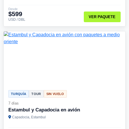
Desde
$599
VER PAQUETE
USD / DBL
TURQUÍA
TOUR
SIN VUELO
7 días
Estambul y Capadocia en avión
Capadocia, Estambul