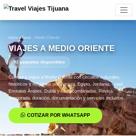
Inicio
›
Tours
›
Medio Oriente
VIAJES A MEDIO ORIENTE
92 paquetes disponibles
Compara viajes a Medio Oriente con circuitos culturales,
históricos y religiosos por Turquía, Egipto, Jordania, Israel,
Emiratos Árabes, Dubái y rutas combinadas. Revisa
temporada, duración, documentación y servicios incluidos.
COTIZAR POR WHATSAPP