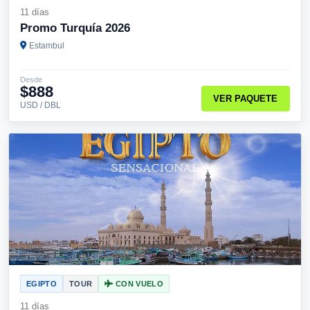
11 días
Promo Turquía 2026
Estambul
Desde
$888
VER PAQUETE
USD / DBL
EGIPTO
TOUR
CON VUELO
11 días