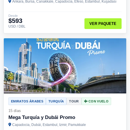
Ankara, Bursa, Canakkale, Capadocia, Éfeso, Estambul, Kuşadası
Desde
$593
VER PAQUETE
USD / DBL
EMIRATOS ÁRABES
TURQUÍA
TOUR
CON VUELO
15 días
Mega Turquía y Dubái Promo
Capadocia, Dubái, Estambul, Izmir, Pamukkale