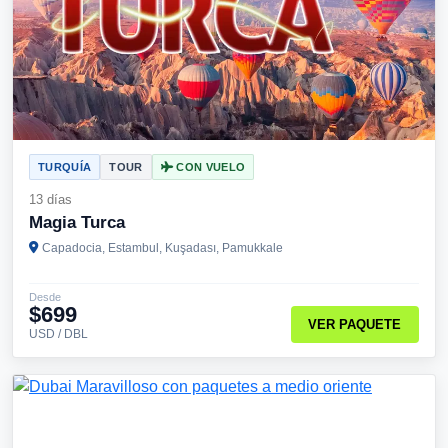
TURQUÍA
TOUR
CON VUELO
13 días
Magia Turca
Capadocia, Estambul, Kuşadası, Pamukkale
Desde
$699
VER PAQUETE
USD / DBL