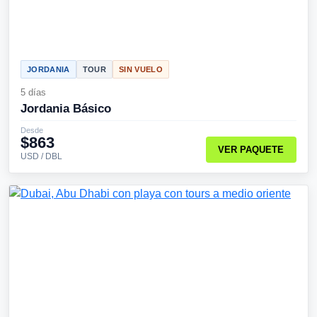
JORDANIA
TOUR
SIN VUELO
5 días
Jordania Básico
Desde
$863
VER PAQUETE
USD / DBL