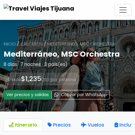
INICIO
/
CRUCEROS
/
MEDITERRÁNEO, MSC ORCHESTRA
Mediterráneo, MSC Orchestra
8 días · 7 noches · 3 país(es)
$1,235
Desde
USD por persona
Ver precios y salidas
Cotizar por WhatsApp
Itinerario
Precios
Vuelos
Incluy