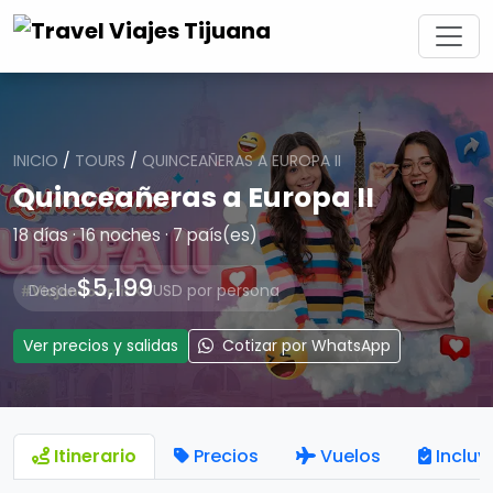
INICIO
/
TOURS
/
QUINCEAÑERAS A EUROPA II
Quinceañeras a Europa II
18 días · 16 noches · 7 país(es)
$5,199
Desde
USD por persona
Ver precios y salidas
Cotizar por WhatsApp
Itinerario
Precios
Vuelos
Incluy