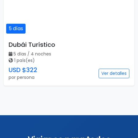
5 días
Dubái Turístico
5 días / 4 noches
1 país(es)
USD $322
Ver detalles
por persona