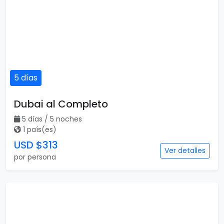
5 días
Dubai al Completo
5 días / 5 noches
1 país(es)
USD $313
Ver detalles
por persona