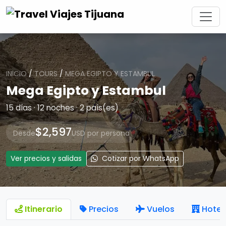
INICIO
/
TOURS
/
MEGA EGIPTO Y ESTAMBUL
Mega Egipto y Estambul
15 días · 12 noches · 2 país(es)
$2,597
Desde
USD por persona
Ver precios y salidas
Cotizar por WhatsApp
Itinerario
Precios
Vuelos
Hotel