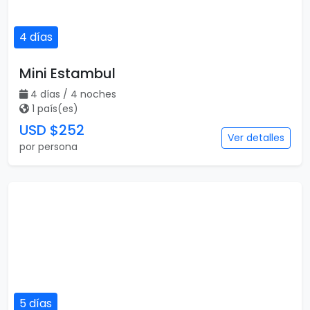
4 días
Mini Estambul
4 días / 4 noches
1 país(es)
USD $252
Ver detalles
por persona
5 días