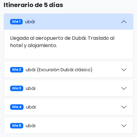
Itinerario de 5 días
ubái
Día 1
Llegada al aeropuerto de Dubái. Traslado al
hotel y alojamiento.
ubái (Excursión Dubái clásico)
Día 2
ubái
Día 3
ubái
Día 4
ubái
Día 5