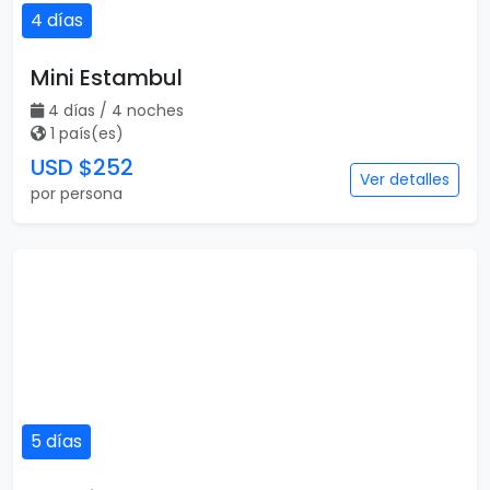
4 días
Mini Estambul
4 días / 4 noches
1 país(es)
USD $252
Ver detalles
por persona
5 días