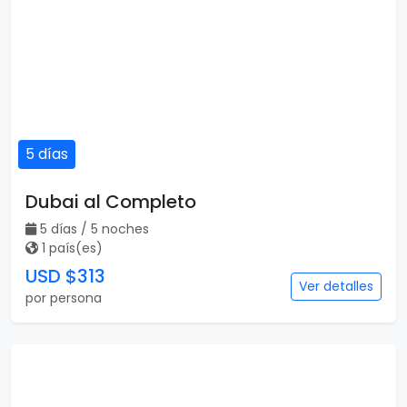
5 días
Dubai al Completo
5 días / 5 noches
1 país(es)
USD $313
Ver detalles
por persona