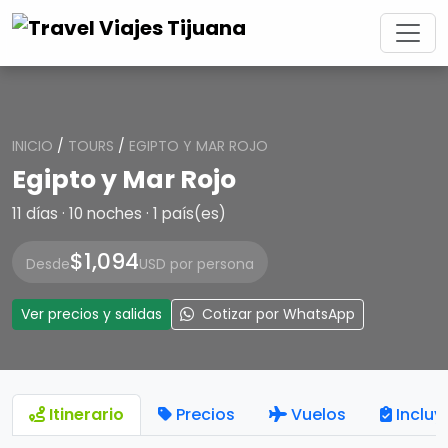
INICIO
/
TOURS
/
EGIPTO Y MAR ROJO
Egipto y Mar Rojo
11 días · 10 noches · 1 país(es)
$1,094
Desde
USD por persona
Ver precios y salidas
Cotizar por WhatsApp
Itinerario
Precios
Vuelos
Incluy