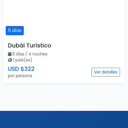
5 días
Dubái Turístico
5 días / 4 noches
1 país(es)
USD $322
Ver detalles
por persona