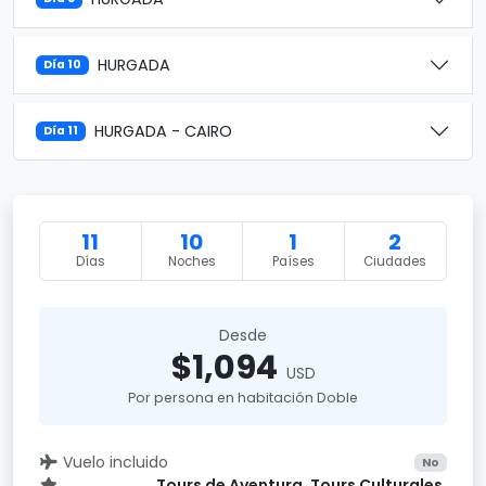
HURGADA
Día 10
HURGADA - CAIRO
Día 11
11
10
1
2
Días
Noches
Países
Ciudades
Desde
$1,094
USD
Por persona en habitación Doble
Vuelo incluido
No
Tours de Aventura, Tours Culturales,