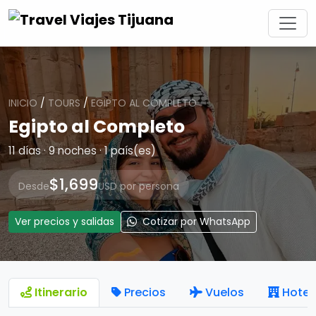
INICIO
/
TOURS
/
EGIPTO AL COMPLETO
Egipto al Completo
11 días · 9 noches · 1 país(es)
$1,699
Desde
USD por persona
Ver precios y salidas
Cotizar por WhatsApp
Itinerario
Precios
Vuelos
Hotel