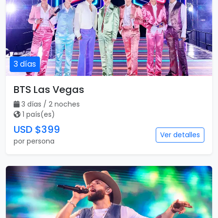
3 días
BTS Las Vegas
3 días / 2 noches
1 país(es)
USD $399
Ver detalles
por persona