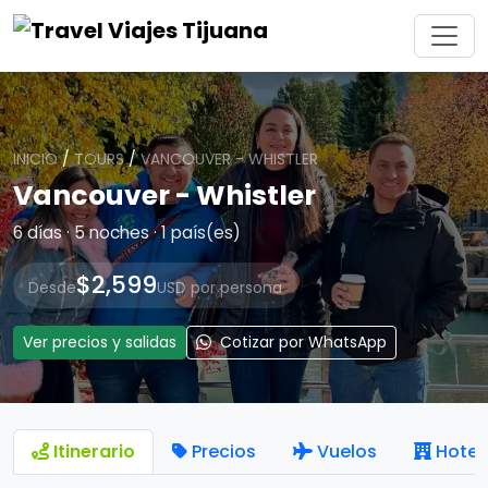
INICIO
/
TOURS
/
VANCOUVER - WHISTLER
Vancouver - Whistler
6 días · 5 noches · 1 país(es)
$2,599
Desde
USD por persona
Ver precios y salidas
Cotizar por WhatsApp
Itinerario
Precios
Vuelos
Hotel