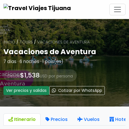
INICIO
/
TOURS
/
VACACIONES DE AVENTURA
Vacaciones de Aventura
7 días · 6 noches · 1 país(es)
$1,538
Desde
USD por persona
Ver precios y salidas
Cotizar por WhatsApp
Itinerario
Precios
Vuelos
Hotel