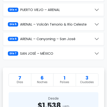
PUERTO VIEJO – ARENAL
Día 4
ARENAL – Volcán Tenorio & Río Celeste
Día 5
ARENAL – Canyoning – San José
Día 6
SAN JOSÉ – MÉXICO
Día 7
7
6
1
3
Días
Noches
Países
Ciudades
Desde
$1,538
USD