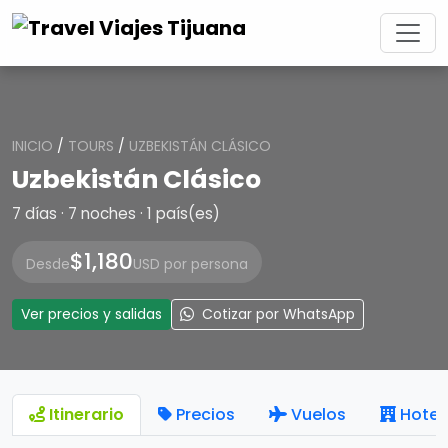
INICIO
/
TOURS
/
UZBEKISTÁN CLÁSICO
Uzbekistán Clásico
7 días · 7 noches · 1 país(es)
$1,180
Desde
USD por persona
Ver precios y salidas
Cotizar por WhatsApp
Itinerario
Precios
Vuelos
Hotel