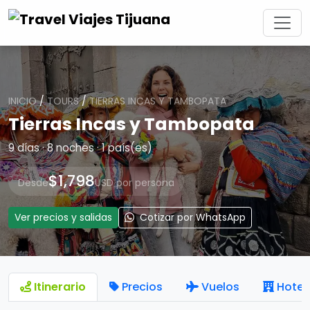
INICIO
/
TOURS
/
TIERRAS INCAS Y TAMBOPATA
Tierras Incas y Tambopata
9 días · 8 noches · 1 país(es)
$1,798
Desde
USD por persona
Ver precios y salidas
Cotizar por WhatsApp
Itinerario
Precios
Vuelos
Hotel