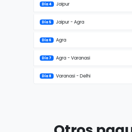
Jaipur
Día 4
Jaipur - Agra
Día 5
Agra
Día 6
Agra - Varanasi
Día 7
Varanasi - Delhi
Día 8
Otros paqu