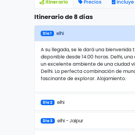
Itinerario
Precios
Incluye
Itinerario de 8 días
elhi
Día 1
A su llegada, se le dará una bienvenida t
disponible desde 14:00 horas. Delhi, un
un excelente ambiente de una ciudad vie
Delhi. La perfecta combinación de mund
fascinante de explorar. Alojamiento.
elhi
Día 2
elhi - Jaipur
Día 3