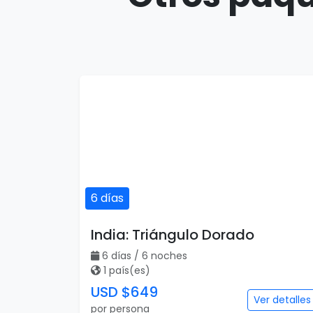
6 días
India: Triángulo Dorado
6 días / 6 noches
1 país(es)
USD $649
Ver detalles
por persona