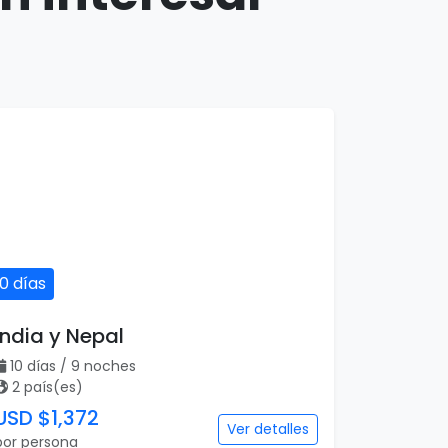
10 días
India y Nepal
10 días / 9 noches
2 país(es)
USD $1,372
Ver detalles
por persona