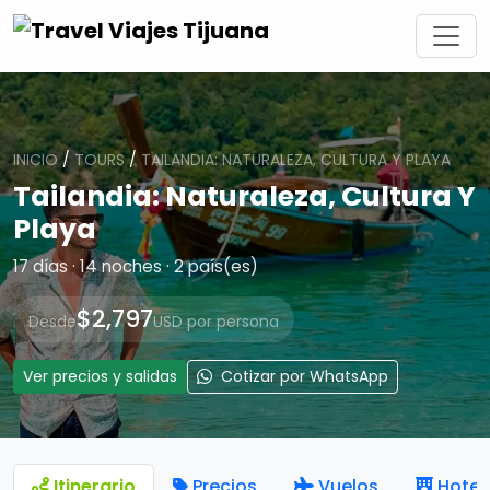
INICIO
/
TOURS
/
TAILANDIA: NATURALEZA, CULTURA Y PLAYA
Tailandia: Naturaleza, Cultura Y
Playa
17 días · 14 noches · 2 país(es)
$2,797
Desde
USD por persona
Ver precios y salidas
Cotizar por WhatsApp
Itinerario
Precios
Vuelos
Hotel