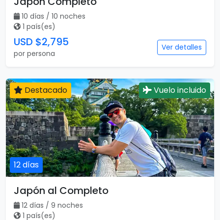
Japón Completo
10 días / 10 noches
1 país(es)
USD $2,795
Ver detalles
por persona
Destacado
Vuelo incluido
12 días
Japón al Completo
12 días / 9 noches
1 país(es)