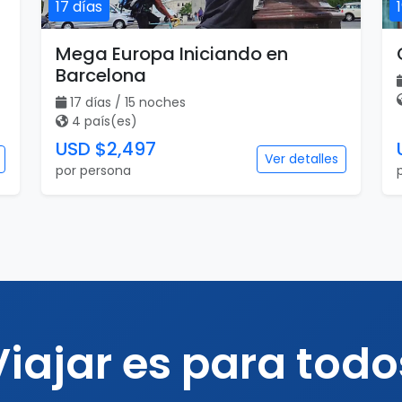
17 días
Mega Europa Iniciando en
Barcelona
17 días / 15 noches
4 país(es)
USD $2,497
Ver detalles
por persona
Viajar es para todo