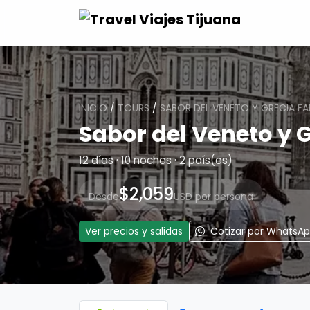
INICIO
/
TOURS
/
SABOR DEL VENETO Y GRECIA F
Sabor del Veneto y 
12 días · 10 noches · 2 país(es)
$2,059
Desde
USD por persona
Ver precios y salidas
Cotizar por WhatsA