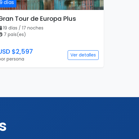
19 días
Gran Tour de Europa Plus
19 días / 17 noches
7 país(es)
USD $2,597
Ver detalles
por persona
s