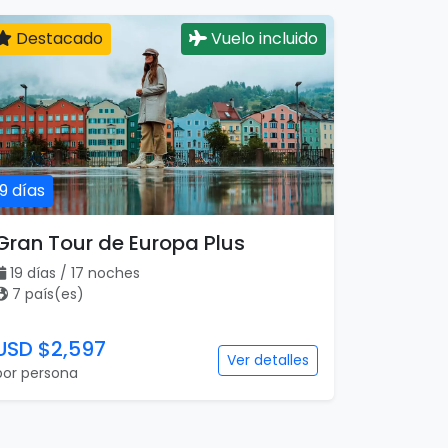
Destacado
Vuelo incluido
19 días
Gran Tour de Europa Plus
19 días / 17 noches
7 país(es)
USD $2,597
Ver detalles
por persona