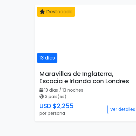
Destacado
13 días
Maravillas de Inglaterra,
Escocia e Irlanda con Londres
13 días / 13 noches
3 país(es)
USD $2,255
Ver detalles
por persona