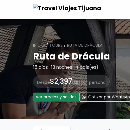
INICIO
/
TOURS
/
RUTA DE DRÁCULA
Ruta de Drácula
15 días · 13 noches · 4 país(es)
$2,397
Desde
USD por persona
Ver precios y salidas
Cotizar por WhatsA