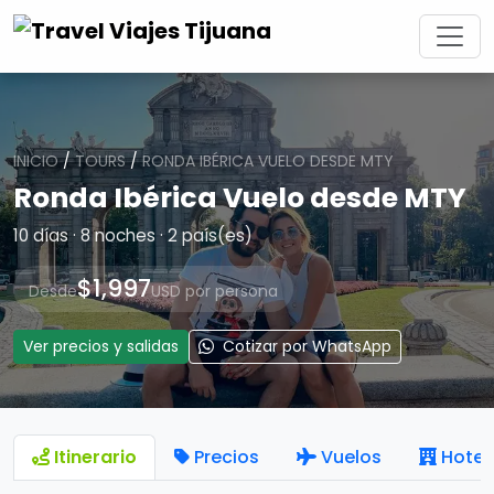
INICIO
/
TOURS
/
RONDA IBÉRICA VUELO DESDE MTY
Ronda Ibérica Vuelo desde MTY
10 días · 8 noches · 2 país(es)
$1,997
Desde
USD por persona
Ver precios y salidas
Cotizar por WhatsApp
Itinerario
Precios
Vuelos
Hotel