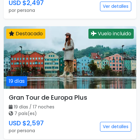
USD $2,497
Ver detalles
por persona
Destacado
Vuelo incluido
19 días
Gran Tour de Europa Plus
19 días / 17 noches
7 país(es)
USD $2,597
Ver detalles
por persona