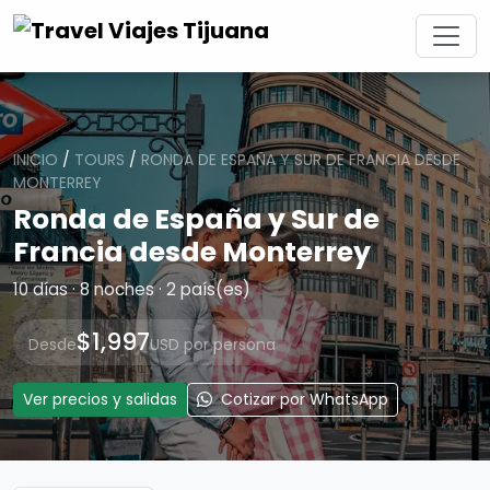
INICIO
/
TOURS
/
RONDA DE ESPAÑA Y SUR DE FRANCIA DESDE
MONTERREY
Ronda de España y Sur de
Francia desde Monterrey
10 días · 8 noches · 2 país(es)
$1,997
Desde
USD por persona
Ver precios y salidas
Cotizar por WhatsApp