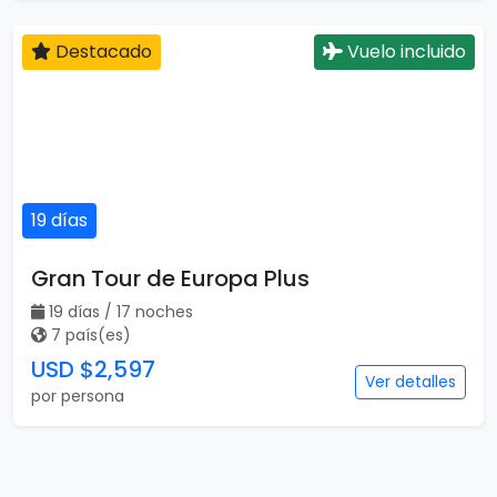
Viajar es para todos
Catálogo popular
Tipos de viaje
Viajes a Europa
Viajes para quinceaneras
Viajes a Canadá
Viajes para Eventos
Viajes a Japón
Eventos Deportivos
Viajes a Japón y Corea del
Fórmula 1
Sur
Mundial 2026
Viajes a Colombia
Eventos Musicales y
Viajes a Perú
Conciertos
Viajes a Sudamérica
Festivales
Viajes a Estados Unidos
Viajes a Nueva York
Viajes a Las Vegas
Viajes a Orlando
Viajes a Hawaii