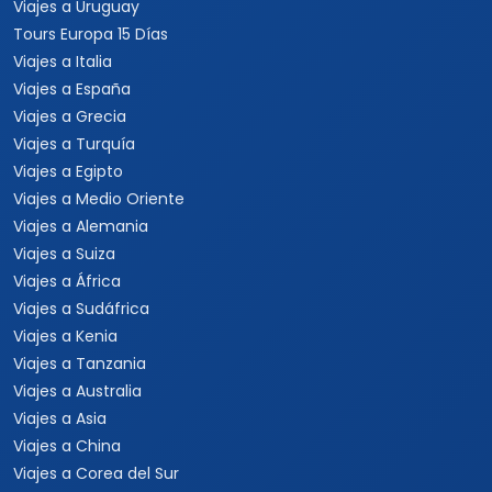
Cruceros
Marcas y buscador
Todos los Cruceros
✦ Planificador de viajes con
IA
Cruceros por el Caribe
Buscar paquetes
Cruceros por el
Mediterráneo
Contacto con asesores
Cruceros Islas Griegas
Special Tours
Cruceros por Sudamérica
Europamundo
Cruceros por Asia
Cruceros por Alaska
Informacion
Quienes somos
Formas de pago
Politica de privacidad
Politicas de cancelacion
Preguntas frecuentes
Contacto