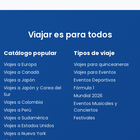
Viajes a Los Cabos
Viajes a Cancún
Viajes a Chiapas
Playas de México
Viajes por México
Viajes al Caribe
Viajes a Cuba
Viajes a Punta Cana
Viajes a Jamaica
Viajes a Rep. Dominicana
Viajes a Centroamérica
Viajes a Costa Rica
Viajes a Panamá
Viajes a Argentina
Viajes a Brasil
Viajes a Uruguay
Tours Europa 15 Días