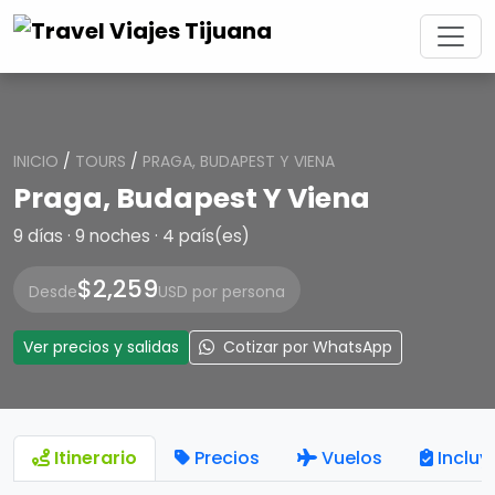
INICIO
/
TOURS
/
PRAGA, BUDAPEST Y VIENA
Praga, Budapest Y Viena
9 días · 9 noches · 4 país(es)
$2,259
Desde
USD por persona
Ver precios y salidas
Cotizar por WhatsApp
Itinerario
Precios
Vuelos
Incluy