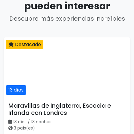
pueden interesar
Descubre más experiencias increíbles
13 días
Destacado
Maravillas de Inglaterra, Escocia e
Irlanda con Londres
13 días / 13 noches
3 país(es)
USD $2,255
Ver detalles
por persona
17 días
Destacado
Vuelo incluido
Mega Europa Iniciando en Barcelona