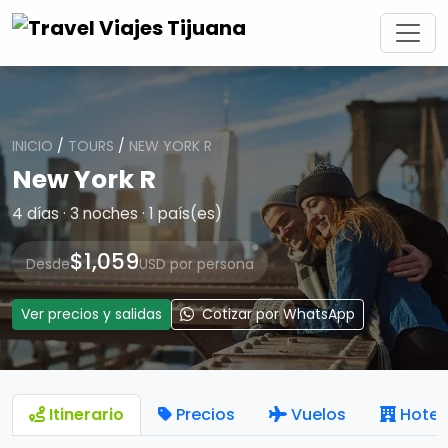
INICIO
/
TOURS
/
NEW YORK R
New York R
4 días · 3 noches · 1 país(es)
$1,059
Desde
USD por persona
Ver precios y salidas
Cotizar por WhatsApp
Itinerario
Precios
Vuelos
Hotel