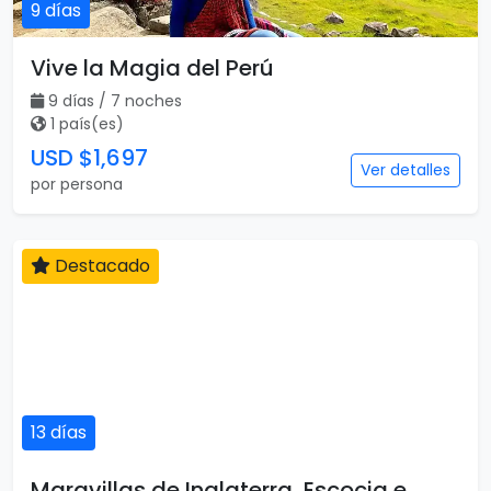
9 días
Vive la Magia del Perú
9 días / 7 noches
1 país(es)
USD $1,697
Ver detalles
por persona
Destacado
13 días
Maravillas de Inglaterra, Escocia e