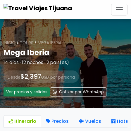
INICIO
/
TOURS
/
MEGA IBERIA
Mega Iberia
14 días · 12 noches · 2 país(es)
$2,397
Desde
USD por persona
Ver precios y salidas
Cotizar por WhatsApp
Itinerario
Precios
Vuelos
Hotel