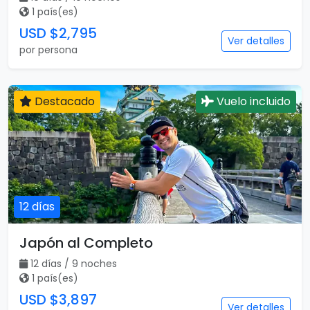
1 país(es)
USD $2,795
Ver detalles
por persona
Destacado
Vuelo incluido
12 días
Japón al Completo
12 días / 9 noches
1 país(es)
USD $3,897
Ver detalles