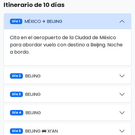
Itinerario de 10 días
MÉXICO ✈ BEIJING
Día 1
Cita en el aeropuerto de la Ciudad de México
para abordar vuelo con destino a Beijing. Noche
a bordo.
BEIJING
Día 2
BEIJING
Día 3
BEIJING
Día 4
BEIJING 🚌 XI’AN
Día 5