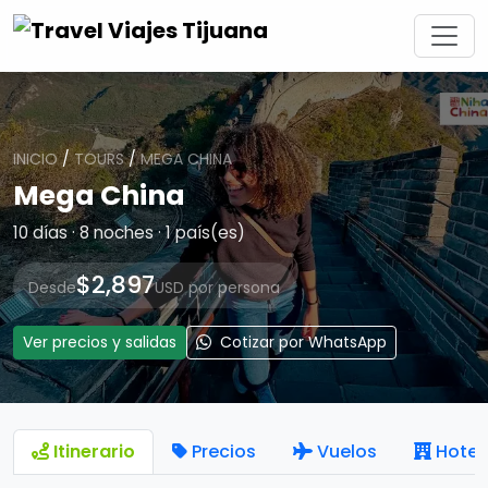
INICIO
/
TOURS
/
MEGA CHINA
Mega China
10 días · 8 noches · 1 país(es)
$2,897
Desde
USD por persona
Ver precios y salidas
Cotizar por WhatsApp
Itinerario
Precios
Vuelos
Hotel