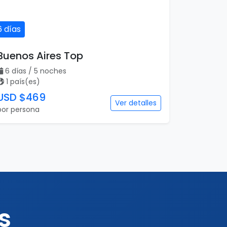
6 días
Buenos Aires Top
6 días / 5 noches
1 país(es)
USD $469
Ver detalles
por persona
s