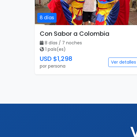
8 días
Con Sabor a Colombia
8 días / 7 noches
1 país(es)
USD $1,298
Ver detalles
por persona