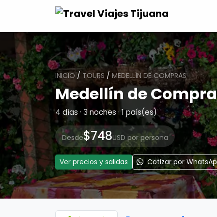
INICIO
/
TOURS
/
MEDELLÍN DE COMPRAS
Medellín de Compra
4 días · 3 noches · 1 país(es)
$748
Desde
USD por persona
Ver precios y salidas
Cotizar por WhatsA