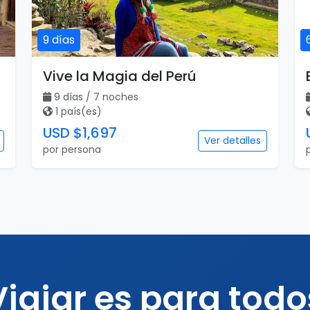
9 días
Vive la Magia del Perú
9 días / 7 noches
1 país(es)
USD $1,697
Ver detalles
por persona
Viajar es para todo