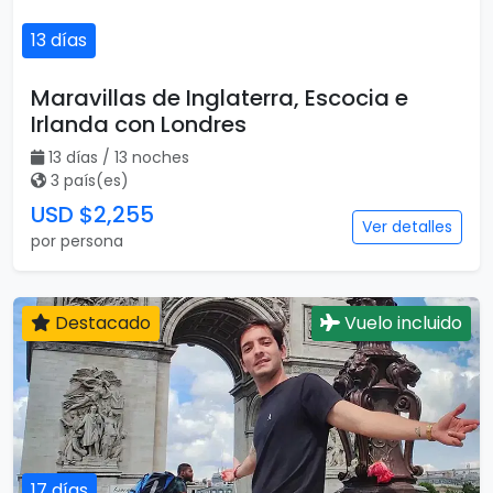
13 días
Maravillas de Inglaterra, Escocia e
Irlanda con Londres
13 días / 13 noches
3 país(es)
USD $2,255
Ver detalles
por persona
Destacado
Vuelo incluido
17 días