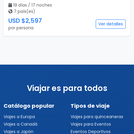
19 días / 17 noches
7 país(es)
USD $2,597
Ver detalles
por persona
Viajar es para todos
Catálogo popular
Tipos de viaje
Viajes a Europa
Viajes para quinceaneras
Viajes a Canadá
Viajes para Eventos
Viajes a Japón
Eventos Deportivos