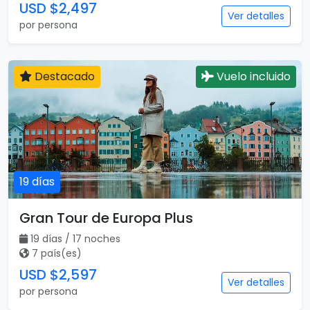
USD $2,497
Ver detalles
por persona
Destacado
Vuelo incluido
19 días
Gran Tour de Europa Plus
19 días / 17 noches
7 país(es)
USD $2,597
Ver detalles
por persona