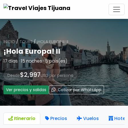
INICIO
/
TOURS
/
¡HOLA EUROPA! II
¡Hola Europa! II
17 días · 15 noches · 5 país(es)
$2,997
Desde
USD por persona
Ver precios y salidas
Cotizar por WhatsApp
Itinerario
Precios
Vuelos
Hotel