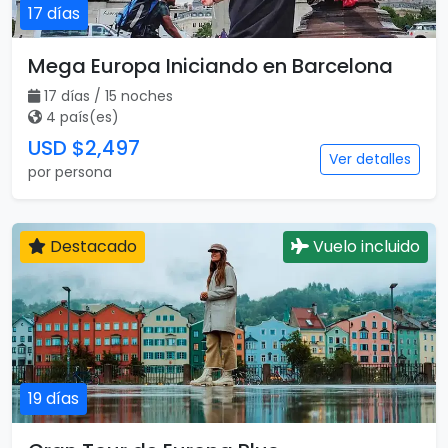
17 días
Mega Europa Iniciando en Barcelona
17 días / 15 noches
4 país(es)
USD $2,497
Ver detalles
por persona
Destacado
Vuelo incluido
19 días