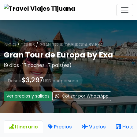
INICIO
/
TOURS
/
GRAN TOUR DE EUROPA BY EXA
Gran Tour de Europa by Exa
19 días · 17 noches · 7 país(es)
$3,297
Desde
USD por persona
Ver precios y salidas
Cotizar por WhatsApp
Itinerario
Precios
Vuelos
Hotel