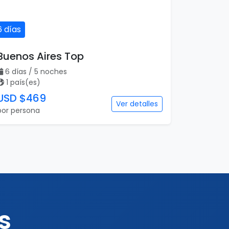
6 días
Buenos Aires Top
6 días / 5 noches
1 país(es)
USD $469
Ver detalles
por persona
s