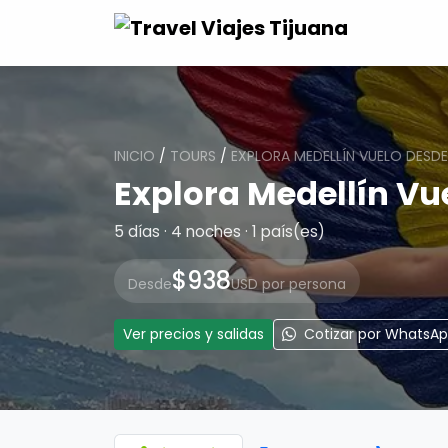
INICIO
/
TOURS
/
EXPLORA MEDELLÍN VUELO DESD
Explora Medellín Vu
5 días · 4 noches · 1 país(es)
$938
Desde
USD por persona
Ver precios y salidas
Cotizar por WhatsA