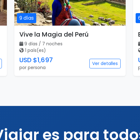
9 días
Vive la Magia del Perú
9 días / 7 noches
1 país(es)
USD $1,697
Ver detalles
por persona
Viajar es para todo