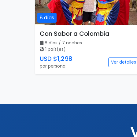
8 días
Con Sabor a Colombia
8 días / 7 noches
1 país(es)
USD $1,298
Ver detalles
por persona