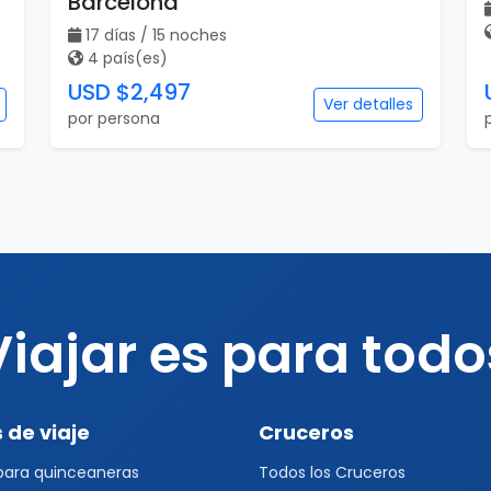
Barcelona
17 días / 15 noches
4 país(es)
USD $2,497
Ver detalles
por persona
Viajar es para todo
 de viaje
Cruceros
 para quinceaneras
Todos los Cruceros