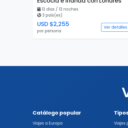
Escocia e Irlanda con Londres
13 días / 13 noches
3 país(es)
USD $2,255
Ver detalles
por persona
Catálogo popular
Tipos
Viajes a Europa
Viajes