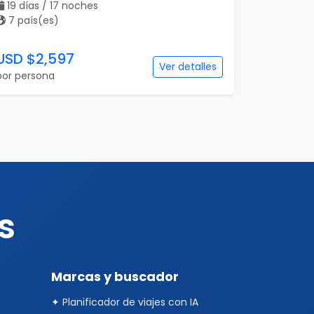
19 días / 17 noches
7 país(es)
USD $2,597
Ver detalles
por persona
s
Marcas y buscador
✦ Planificador de viajes con IA