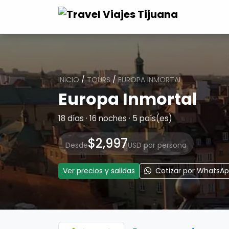
INICIO
/
TOURS
/
EUROPA INMORTAL
Europa Inmortal
18 días · 16 noches · 5 país(es)
$2,997
Desde
USD por persona
Ver precios y salidas
Cotizar por WhatsA