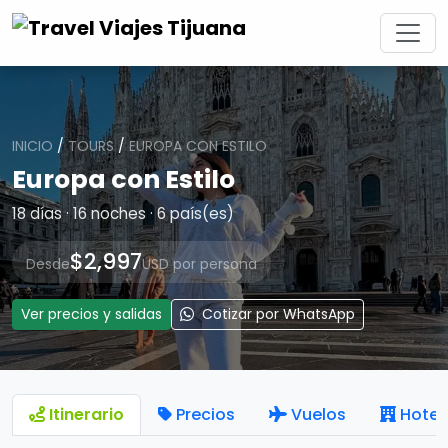
INICIO
/
TOURS
/
EUROPA CON ESTILO
Europa con Estilo
18 días · 16 noches · 6 país(es)
$2,997
Desde
USD por persona
Ver precios y salidas
Cotizar por WhatsApp
Itinerario
Precios
Vuelos
Hotel