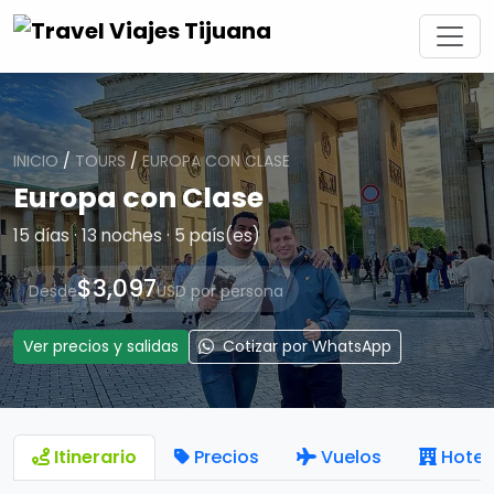
INICIO
/
TOURS
/
EUROPA CON CLASE
Europa con Clase
15 días · 13 noches · 5 país(es)
$3,097
Desde
USD por persona
Ver precios y salidas
Cotizar por WhatsApp
Itinerario
Precios
Vuelos
Hotel