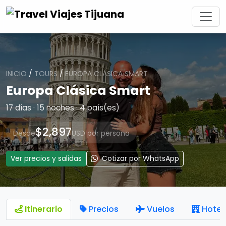
INICIO
/
TOURS
/
EUROPA CLÁSICA SMART
Europa Clásica Smart
17 días · 15 noches · 4 país(es)
$2,897
Desde
USD por persona
Ver precios y salidas
Cotizar por WhatsApp
Itinerario
Precios
Vuelos
Hotel