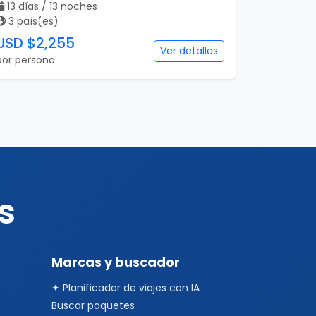
13 días / 13 noches
3 país(es)
USD $2,255
Ver detalles
por persona
s
Marcas y buscador
✦ Planificador de viajes con IA
Buscar paquetes