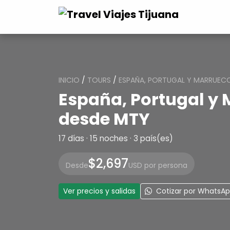
INICIO
/
TOURS
/
ESPAÑA, PORTUGAL Y MARRUECO
España, Portugal y 
desde MTY
17 días · 15 noches · 3 país(es)
$2,697
Desde
USD por persona
Ver precios y salidas
Cotizar por WhatsA