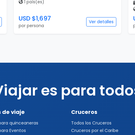
1 país(es)
USD $1,697
Ver detalles
por persona
Viajar es para todo
 de viaje
Cruceros
 para quinceaneras
Todos los Cruceros
 para Eventos
Cruceros por el Caribe