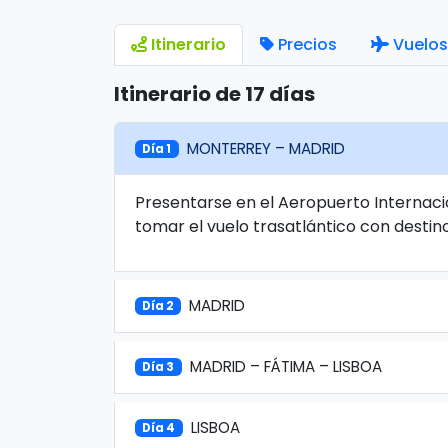
Itinerario
Precios
Vuelos
Itinerario de 17 días
MONTERREY – MADRID
Día 1
Presentarse en el Aeropuerto Internaci
tomar el vuelo trasatlántico con destin
MADRID
Día 2
MADRID – FÁTIMA – LISBOA
Día 3
LISBOA
Día 4