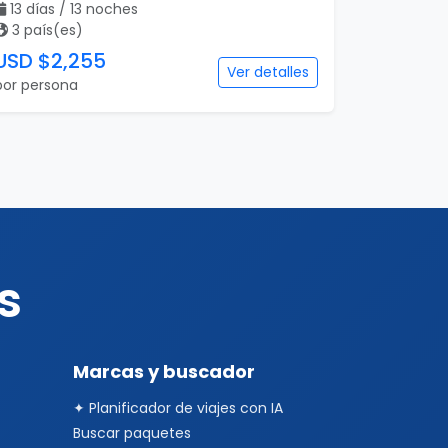
13 días / 13 noches
3 país(es)
USD $2,255
Ver detalles
por persona
s
Marcas y buscador
✦ Planificador de viajes con IA
Buscar paquetes