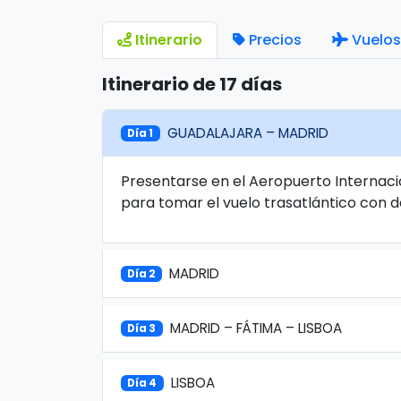
Itinerario
Precios
Vuelos
Itinerario de 17 días
GUADALAJARA – MADRID
Día 1
Presentarse en el Aeropuerto Internaci
para tomar el vuelo trasatlántico con d
MADRID
Día 2
MADRID – FÁTIMA – LISBOA
Día 3
LISBOA
Día 4