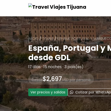
INICIO
/
TOURS
/
ESPAÑA, PORTUGAL Y MARRUECO
España, Portugal y 
desde GDL
17 días · 15 noches · 3 país(es)
$2,697
Desde
USD por persona
Ver precios y salidas
Cotizar por WhatsA