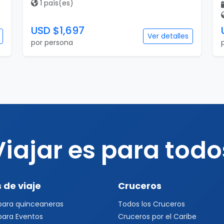
1 país(es)
USD $1,697
Ver detalles
por persona
Viajar es para todo
 de viaje
Cruceros
 para quinceaneras
Todos los Cruceros
 para Eventos
Cruceros por el Caribe