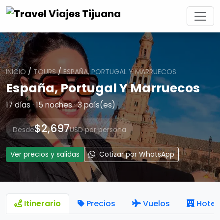
INICIO
/
TOURS
/
ESPAÑA, PORTUGAL Y MARRUECOS
España, Portugal Y Marruecos
17 días · 15 noches · 3 país(es)
$2,697
Desde
USD por persona
Ver precios y salidas
Cotizar por WhatsApp
Itinerario
Precios
Vuelos
Hotel