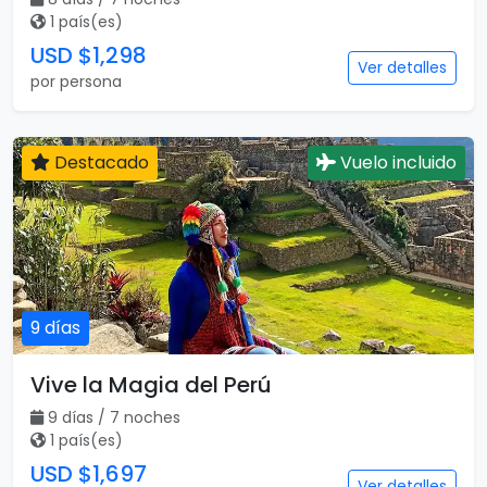
1 país(es)
USD $1,298
Ver detalles
por persona
Destacado
Vuelo incluido
9 días
Vive la Magia del Perú
9 días / 7 noches
1 país(es)
USD $1,697
Ver detalles