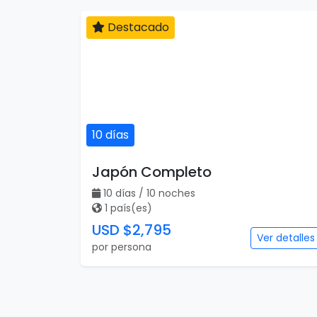
Destacado
10 días
Japón Completo
10 días / 10 noches
1 país(es)
USD $2,795
Ver detalles
por persona