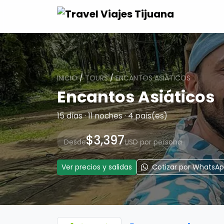
INICIO
/
TOURS
/
ENCANTOS ASIÁTICOS
Encantos Asiáticos
15 días · 11 noches · 4 país(es)
$3,397
Desde
USD por persona
Ver precios y salidas
Cotizar por WhatsA