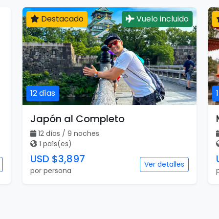
Destacado
Vuelo incluido
12 días
Japón al Completo
12 días / 9 noches
1 país(es)
USD $3,897
Ver detalles
por persona