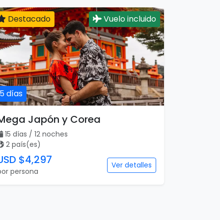
Destacado
Vuelo incluido
15 días
Mega Japón y Corea
15 días / 12 noches
2 país(es)
USD $4,297
Ver detalles
por persona