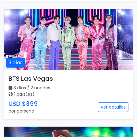
3 días
BTS Las Vegas
3 días / 2 noches
1 país(es)
USD $399
Ver detalles
por persona