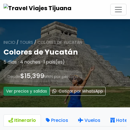
INICIO
/
TOURS
/
COLORES DE YUCATÁN
Colores de Yucatán
5 días · 4 noches · 1 país(es)
$15,399
Desde
MXN por persona
Ver precios y salidas
Cotizar por WhatsApp
Itinerario
Precios
Vuelos
Hotel