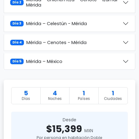
Día 2
Mérida
Mérida – Celestún - Mérida
Día 3
Mérida – Cenotes - Mérida
Día 4
Mérida – México
Día 5
5
4
1
1
Días
Noches
Países
Ciudades
Desde
$15,399
MXN
Por persona en habitación Doble