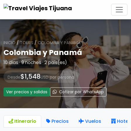
INICIO
/
TOURS
/
COLOMBIA Y PANAMÁ
Colombia y Panamá
10 días · 9 noches · 2 país(es)
$1,548
Desde
USD por persona
Ver precios y salidas
Cotizar por WhatsApp
Itinerario
Precios
Vuelos
Hotel