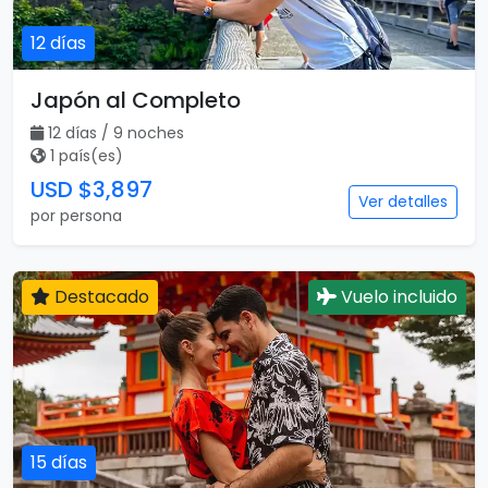
12 días
Japón al Completo
12 días / 9 noches
1 país(es)
USD $3,897
Ver detalles
por persona
Destacado
Vuelo incluido
15 días