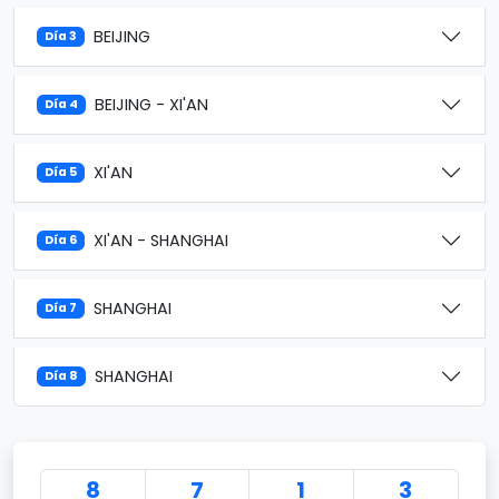
BEIJING
Día 3
BEIJING - XI'AN
Día 4
XI'AN
Día 5
XI'AN - SHANGHAI
Día 6
SHANGHAI
Día 7
SHANGHAI
Día 8
8
7
1
3