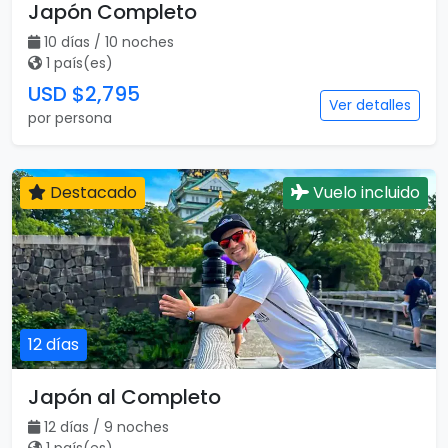
Japón Completo
10 días / 10 noches
1 país(es)
USD $2,795
Ver detalles
por persona
Destacado
Vuelo incluido
12 días
Japón al Completo
12 días / 9 noches