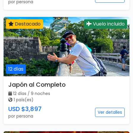
por persona
Destacado
Vuelo incluido
12 días
Japón al Completo
12 días / 9 noches
1 país(es)
USD $3,897
Ver detalles
por persona