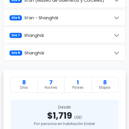
Xi’an (Museo de Guerreros y Corceles)
Día 5
Xi’an - Shanghái
Día 6
Shanghái
Día 7
Shanghái
Día 8
8
7
1
8
Días
Noches
Países
Etapas
Desde
$1,719
USD
Por persona en habitación Doble