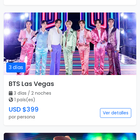
3 días
BTS Las Vegas
3 días / 2 noches
1 país(es)
USD $399
Ver detalles
por persona