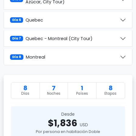
Azúcar, City Tour)
Quebec
Día 6
Quebec - Montreal (City Tour)
Día 7
Montreal
Día 8
8
7
1
8
Días
Noches
Países
Etapas
Desde
$1,836
USD
Por persona en habitación Doble