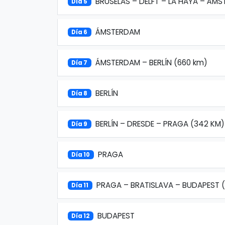
BRUSELAS – DELFT – LA HAYA – ÁM
Día 5
ÁMSTERDAM
Día 6
ÁMSTERDAM – BERLÍN (660 km)
Día 7
BERLÍN
Día 8
BERLÍN – DRESDE – PRAGA (342 KM)
Día 9
PRAGA
Día 10
PRAGA – BRATISLAVA – BUDAPEST 
Día 11
BUDAPEST
Día 12