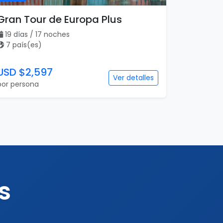
Gran Tour de Europa Plus
19 días / 17 noches
7 país(es)
USD $2,597
Ver detalles
por persona
s