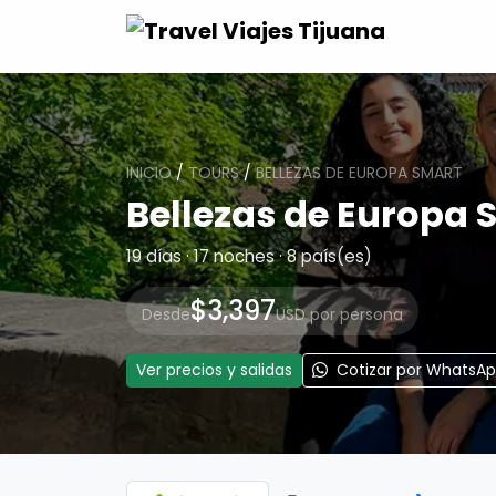
INICIO
/
TOURS
/
BELLEZAS DE EUROPA SMART
Bellezas de Europa 
19 días · 17 noches · 8 país(es)
$3,397
Desde
USD por persona
Ver precios y salidas
Cotizar por WhatsA