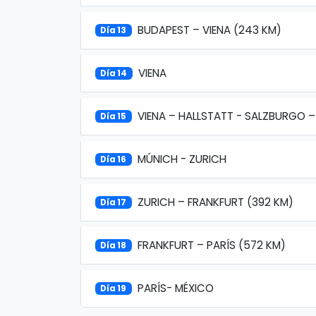
BUDAPEST – VIENA (243 KM)
Día 13
VIENA
Día 14
VIENA – HALLSTATT - SALZBURGO 
Día 15
MÚNICH - ZURICH
Día 16
ZURICH – FRANKFURT (392 KM)
Día 17
FRANKFURT – PARÍS (572 KM)
Día 18
PARÍS- MÉXICO
Día 19