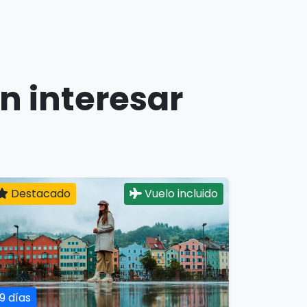
n interesar
Destacado
Vuelo incluido
19 días