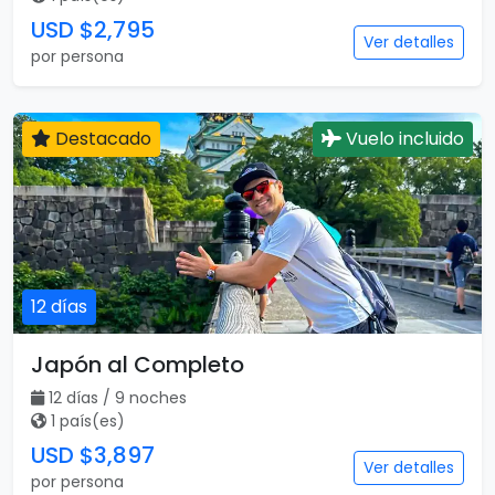
USD $2,795
Ver detalles
por persona
Destacado
Vuelo incluido
12 días
Japón al Completo
12 días / 9 noches
1 país(es)
USD $3,897
Ver detalles
por persona