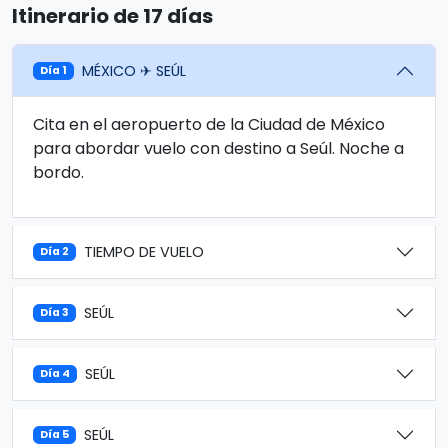
Itinerario de 17 días
MÉXICO ✈ SEÚL
Día 1
Cita en el aeropuerto de la Ciudad de México
para abordar vuelo con destino a Seúl. Noche a
bordo.
TIEMPO DE VUELO
Día 2
SEÚL
Día 3
SEÚL
Día 4
SEÚL
Día 5