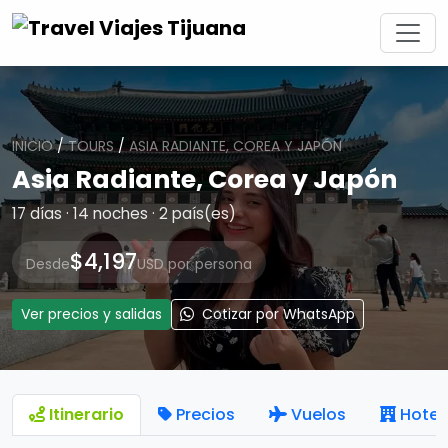
INICIO
/
TOURS
/
ASIA RADIANTE, COREA Y JAPÓN
Asia Radiante, Corea y Japón
17 días · 14 noches · 2 país(es)
$4,197
Desde
USD por persona
Ver precios y salidas
Cotizar por WhatsApp
Itinerario
Precios
Vuelos
Hotel