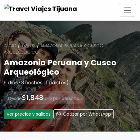
INICIO
/
TOURS
/
AMAZONIA PERUANA Y CUSCO
ARQUEOLÓGICO
Amazonia Peruana y Cusco
Arqueológico
9 días · 8 noches · 1 país(es)
$1,848
Desde
USD por persona
Ver precios y salidas
Cotizar por WhatsApp